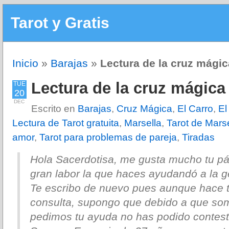
Tarot y Gratis
Inicio
»
Barajas
»
Lectura de la cruz mági
Lectura de la cruz mágica
TUE
20
DEC
Escrito en
Barajas
,
Cruz Mágica
,
El Carro
,
El
Lectura de Tarot gratuita
,
Marsella
,
Tarot de Marse
amor
,
Tarot para problemas de pareja
,
Tiradas
Hola Sacerdotisa, me gusta mucho tu p
gran labor la que haces ayudandó a la g
Te escribo de nuevo pues aunque hace t
consulta, supongo que debido a que so
pedimos tu ayuda no has podido contes