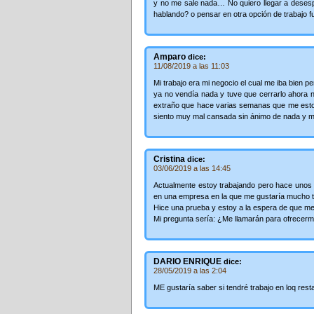
y no me sale nada… No quiero llegar a deses
hablando? o pensar en otra opción de trabajo fu
Amparo
dice:
11/08/2019 a las 11:03
Mi trabajo era mi negocio el cual me iba bien 
ya no vendía nada y tuve que cerrarlo ahora
extraño que hace varias semanas que me esto
siento muy mal cansada sin ánimo de nada y 
Cristina
dice:
03/06/2019 a las 14:45
Actualmente estoy trabajando pero hace unos
en una empresa en la que me gustaría mucho t
Hice una prueba y estoy a la espera de que me
Mi pregunta sería: ¿Me llamarán para ofrecer
DARIO ENRIQUE
dice:
28/05/2019 a las 2:04
ME gustaría saber si tendré trabajo en loq resta