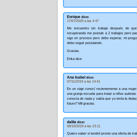
Enrique
dice:
17/07/2020 a las 4:47
Me encuentro sin trabajo después de qu
recuperando me postule a 2 trabajos pero pa
sigo en proceso pero debo esperar, mi pregu
debo seguir postulando.
Gracias.
Erika dice:
Ana Isabel
dice:
07/11/2019 a las 14:41
En un viaje conocí recientemente a una mujer 
una granja escuela para tratar a niños autista
conocía de nada y sabía que yo tenía la titulac
futuro? Mil gracias.
dalila
dice:
08/10/2019 a las 23:11
Quiero saber si tendré pronto una oferta de t