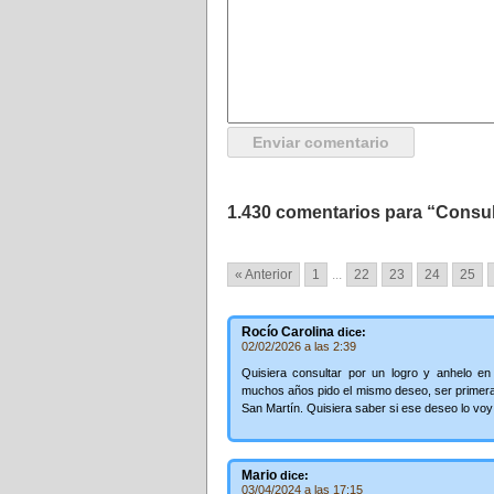
1.430 comentarios para “Consul
« Anterior
1
...
22
23
24
25
Rocío Carolina
dice:
02/02/2026 a las 2:39
Quisiera consultar por un logro y anhelo en 
muchos años pido el mismo deseo, ser primera 
San Martín. Quisiera saber si ese deseo lo voy 
Mario
dice:
03/04/2024 a las 17:15