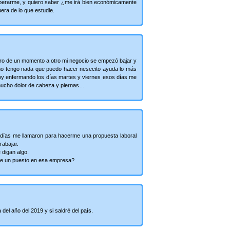
perarme, y quiero saber ¿me irá bien económicamente
era de lo que estudie.
pero de un momento a otro mi negocio se empezó bajar y
 no tengo nada que puedo hacer nesecito ayuda lo más
y enfermando los días martes y viernes esos días me
mucho dolor de cabeza y piernas…
 días me llamaron para hacerme una propuesta laboral
rabajar.
 digan algo.
me un puesto en esa empresa?
 del año del 2019 y si saldré del país.