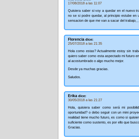
17/08/2018 a las 11:07
Quisiera saber si voy a quedar en el nuevo t
no se si podre quedar, al principio estube en
sensacion de que me van a sacar del trabajo, , , , , 
Florencia
dice:
25/07/2018 a las 21:35
Hola como estas? Actualmente estoy sin traba
quiero saber como esta aspectado mi futuro en 
al acostumbrado o algo mucho mejor.
Desde ya muchas gracias.
Saludos.
Erika
dice:
30/05/2018 a las 21:27
Hola, quisiera saber como será mi posibili
oportunidad? o debo seguir con un mini proye
realidad tiene mucho futuro, es como si quisie
suficiente como sustento, es por ello que busc
Gracias.