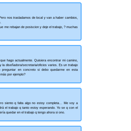
 Pero nos trasladamos de local y van a haber cambios,
.
ue me rebajan de posiscion y deje el trabajo, ? muchas
 que hago actualmente. Quisiera encontrar mi camino,
la diseñadora/secretaria/oficios varios. Es un trabajo
ro preguntar en concreto si debo quedarme en esta
 más por ejemplo?
pero siento q falta algo no estoy completa… Me voy a
drá el trabajo q tanto estoy esperando. Yo se q con el
ría quedar en el trabajo q tengo ahora si ono.