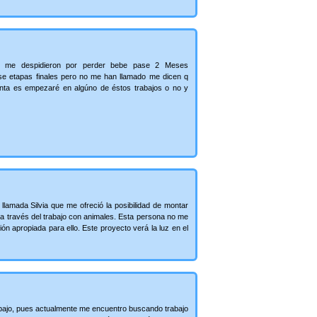
e me despidieron por perder bebe pase 2 Meses
se etapas finales pero no me han llamado me dicen q
nta es empezaré en algúno de éstos trabajos o no y
llamada Silvia que me ofreció la posibilidad de montar
s a través del trabajo con animales. Esta persona no me
ión apropiada para ello. Este proyecto verá la luz en el
rabajo, pues actualmente me encuentro buscando trabajo