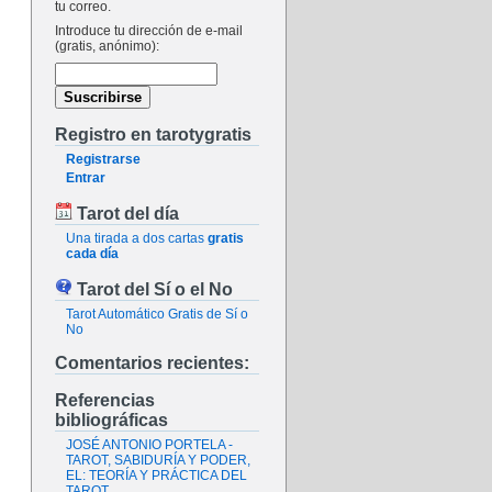
tu correo.
Introduce tu dirección de e-mail
(gratis, anónimo):
Registro en tarotygratis
Registrarse
Entrar
Tarot del día
Una tirada a dos cartas
gratis
cada día
Tarot del Sí o el No
Tarot Automático Gratis de Sí o
No
Comentarios recientes:
Referencias
bibliográficas
JOSÉ ANTONIO PORTELA -
TAROT, SABIDURÍA Y PODER,
EL: TEORÍA Y PRÁCTICA DEL
TAROT