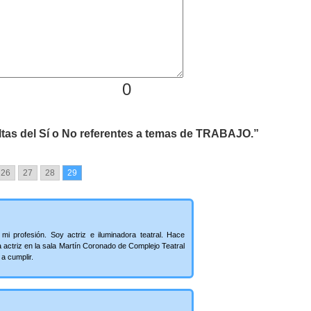
0
tas del Sí o No referentes a temas de TRABAJO.”
26
27
28
29
mi profesión. Soy actriz e iluminadora teatral. Hace
actriz en la sala Martín Coronado de Complejo Teatral
a cumplir.