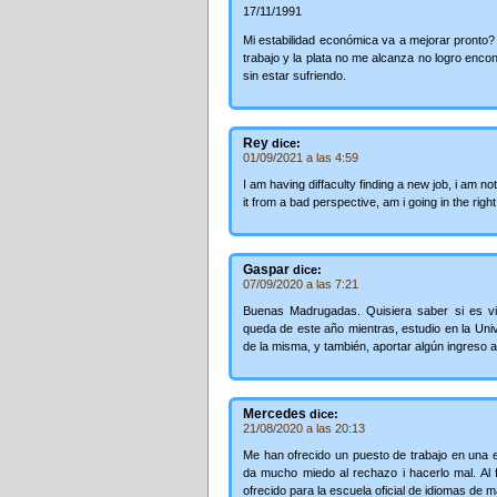
17/11/1991
Mi estabilidad económica va a mejorar pronto? 
trabajo y la plata no me alcanza no logro encon
sin estar sufriendo.
Rey
dice:
01/09/2021 a las 4:59
I am having diffaculty finding a new job, i am not
it from a bad perspective, am i going in the righ
Gaspar
dice:
07/09/2020 a las 7:21
Buenas Madrugadas. Quisiera saber si es via
queda de este año mientras, estudio en la Uni
de la misma, y también, aportar algún ingreso 
Mercedes
dice:
21/08/2020 a las 20:13
Me han ofrecido un puesto de trabajo en una e
da mucho miedo al rechazo i hacerlo mal. Al fi
ofrecido para la escuela oficial de idiomas de m