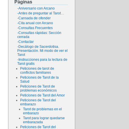
Páginas
-Aniversario con Arcano
-Antes de preguntar al Tarot…
-Cansada de ofender
-Cita anual con Arcano
-Consultas Frecuentes
-Consultas rápidas: Sección
cerrada
-Contactar
-Decálogo de Sacerdotisa.
Presentación. Mi modo de ver el
Tarot
-Instrucciones para la lectura de
Tarot gratis
Peticiones de tarot de
conflictos familiares
Peticiones de Tarot de la
Salud
Peticiones de Tarot de
problemas económicos
Peticiones de Tarot del Amor
Peticiones de Tarot del
embarazo
Tarot de problemas en el
embarazo
Tarot para lograr quedarse
embarazada
Peticiones de Tarot del