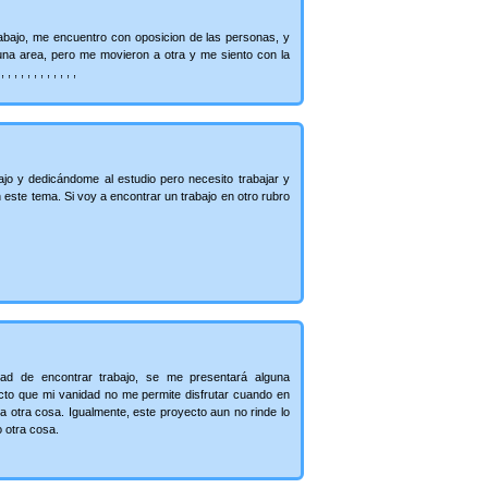
rabajo, me encuentro con oposicion de las personas, y
 una area, pero me movieron a otra y me siento con la
, , , , , , , , ,
jo y dedicándome al estudio pero necesito trabajar y
este tema. Si voy a encontrar un trabajo en otro rubro
dad de encontrar trabajo, se me presentará alguna
cto que mi vanidad no me permite disfrutar cuando en
ra otra cosa. Igualmente, este proyecto aun no rinde lo
o otra cosa.