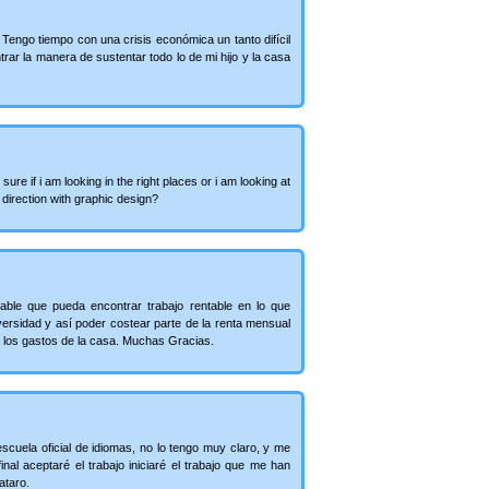
Tengo tiempo con una crisis económica un tanto difícil
trar la manera de sustentar todo lo de mi hijo y la casa
 sure if i am looking in the right places or i am looking at
t direction with graphic design?
ble que pueda encontrar trabajo rentable en lo que
versidad y así poder costear parte de la renta mensual
a los gastos de la casa. Muchas Gracias.
scuela oficial de idiomas, no lo tengo muy claro, y me
nal aceptaré el trabajo iniciaré el trabajo que me han
ataro.