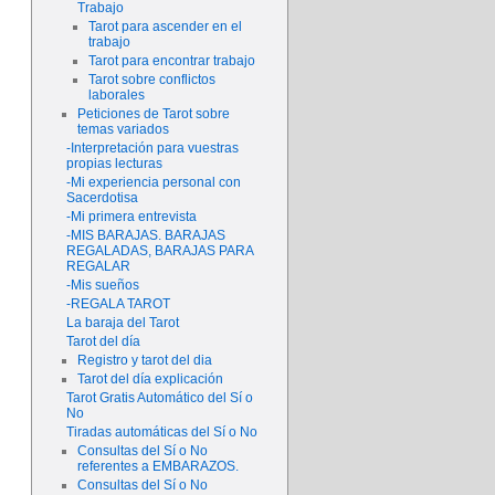
Trabajo
Tarot para ascender en el
trabajo
Tarot para encontrar trabajo
Tarot sobre conflictos
laborales
Peticiones de Tarot sobre
temas variados
-Interpretación para vuestras
propias lecturas
-Mi experiencia personal con
Sacerdotisa
-Mi primera entrevista
-MIS BARAJAS. BARAJAS
REGALADAS, BARAJAS PARA
REGALAR
-Mis sueños
-REGALA TAROT
La baraja del Tarot
Tarot del día
Registro y tarot del dia
Tarot del día explicación
Tarot Gratis Automático del Sí o
No
Tiradas automáticas del Sí o No
Consultas del Sí o No
referentes a EMBARAZOS.
Consultas del Sí o No