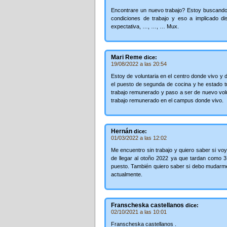
Encontrare un nuevo trabajo? Estoy buscando
condiciones de trabajo y eso a implicado d
expectativa, …, …, … Mux.
Mari Reme
dice:
19/08/2022 a las 20:54
Estoy de voluntaria en el centro donde vivo y d
el puesto de segunda de cocina y he estado t
trabajo remunerado y paso a ser de nuevo volu
trabajo remunerado en el campus donde vivo.
Hernán
dice:
01/03/2022 a las 12:02
Me encuentro sin trabajo y quiero saber si vo
de llegar al otoño 2022 ya que tardan como 
puesto. También quiero saber si debo mudarme
actualmente.
Franscheska castellanos
dice:
02/10/2021 a las 10:01
Franscheska castellanos .