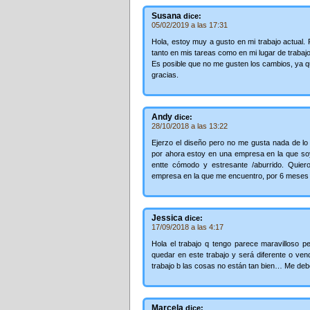
Susana
dice:
05/02/2019 a las 17:31
Hola, estoy muy a gusto en mi trabajo actual.
tanto en mis tareas como en mi lugar de trabajo
Es posible que no me gusten los cambios, ya q
gracias.
Andy
dice:
28/10/2018 a las 13:22
Ejerzo el diseño pero no me gusta nada de lo
por ahora estoy en una empresa en la que soy 
entte cómodo y estresante /aburrido. Quie
empresa en la que me encuentro, por 6 meses
Jessica
dice:
17/09/2018 a las 4:17
Hola el trabajo q tengo parece maravilloso 
quedar en este trabajo y será diferente o ven
trabajo b las cosas no están tan bien… Me debe
Marcela
dice: