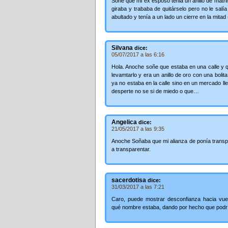
Soñé que mi ex esposo tenia un anillo de matri
giraba y trababa de quitárselo pero no le salí
abultado y tenía a un lado un cierre en la mitad
Silvana
dice:
05/07/2017 a las 6:16
Hola. Anoche soñe que estaba en una calle y qu
levamtarlo y era un anillo de oro con una bolit
ya no estaba en la calle sino en un mercado ll
desperte no se si de miedo o que…
Angelica
dice:
21/05/2017 a las 9:35
Anoche Soñaba que mi alianza de ponía trans
a transparentar.
sacerdotisa
dice:
31/03/2017 a las 7:21
Caro, puede mostrar desconfianza hacia vues
qué nombre estaba, dando por hecho que podría