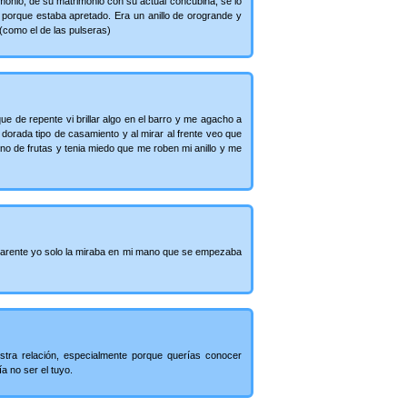
monio, de su matrimonio con su actual concubina, se lo
a porque estaba apretado. Era un anillo de orogrande y
 (como el de las pulseras)
e de repente vi brillar algo en el barro y me agacho a
a dorada tipo de casamiento y al mirar al frente veo que
eno de frutas y tenia miedo que me roben mi anillo y me
parente yo solo la miraba en mi mano que se empezaba
tra relación, especialmente porque querías conocer
 no ser el tuyo.