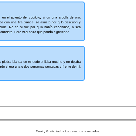
en el aciento del copiloto, vi un una argolla de oro,
o con una tira blanca, se asusto por q lo descubrí y
pude. No sé si fue por q lo había escondido, o sea
briera. Pero vi el anillo que podría significar? .
a piedra blanca en mi dedo brillaba mucho y no dejaba
rdo si era una o dos personas sentadas y frente de mi,
Tarot y Gratis, todos los derechos reservados.