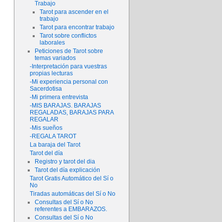
Trabajo
Tarot para ascender en el
trabajo
Tarot para encontrar trabajo
Tarot sobre conflictos
laborales
Peticiones de Tarot sobre
temas variados
-Interpretación para vuestras
propias lecturas
-Mi experiencia personal con
Sacerdotisa
-Mi primera entrevista
-MIS BARAJAS. BARAJAS
REGALADAS, BARAJAS PARA
REGALAR
-Mis sueños
-REGALA TAROT
La baraja del Tarot
Tarot del día
Registro y tarot del dia
Tarot del día explicación
Tarot Gratis Automático del Sí o
No
Tiradas automáticas del Sí o No
Consultas del Sí o No
referentes a EMBARAZOS.
Consultas del Sí o No