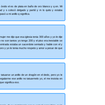
 óxido el es de plata en baño de oro blanco y q en. Mi
ad y s colocó delgado y partió y m lo quito y estaba
pasó a mi anillo q significa.
mujer me dijo que esa iglesia tenia 300 años y yo le dije
no son tantos yo tengo 200 y el piso era inestable se
 entrada estaba un sacerdote sentado y hable con el y
 oro y yo le tenia mucho respeto y amor a pesar de que
atuarse un anillo de un dragón en el dedo, pero yo le
egalarme ese anillo no tatuarmelo yo, el me insistia en
que significa eso.