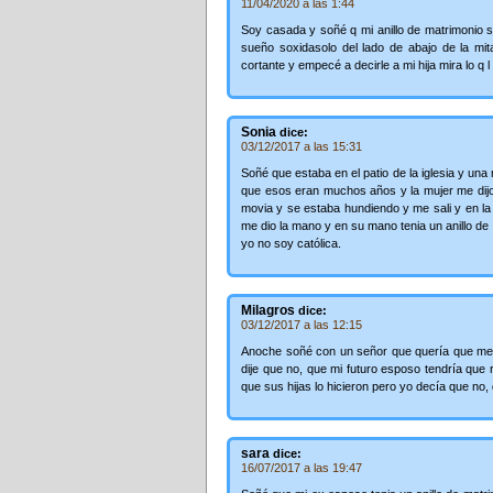
11/04/2020 a las 1:44
Soy casada y soñé q mi anillo de matrimonio s
sueño soxidasolo del lado de abajo de la mit
cortante y empecé a decirle a mi hija mira lo q l 
Sonia
dice:
03/12/2017 a las 15:31
Soñé que estaba en el patio de la iglesia y una 
que esos eran muchos años y la mujer me dijo 
movia y se estaba hundiendo y me sali y en la
me dio la mano y en su mano tenia un anillo de
yo no soy católica.
Milagros
dice:
03/12/2017 a las 12:15
Anoche soñé con un señor que quería que me t
dije que no, que mi futuro esposo tendría que r
que sus hijas lo hicieron pero yo decía que no, 
sara
dice:
16/07/2017 a las 19:47