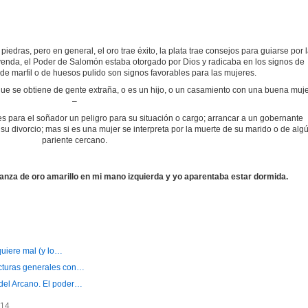
piedras, pero en general, el oro trae éxito, la plata trae consejos para guiarse por 
yenda, el Poder de Salomón estaba otorgado por Dios y radicaba en los signos de
 de marfil o de huesos pulido son signos favorables para las mujeres.
ue se obtiene de gente extraña, o es un hijo, o un casamiento con una buena muje
–
, es para el soñador un peligro para su situación o cargo; arrancar a un gobernante
o su divorcio; mas si es una mujer se interpreta por la muerte de su marido o de alg
pariente cercano.
nza de oro amarillo en mi mano izquierda y yo aparentaba estar dormida.
quiere mal (y lo…
ecturas generales con…
del Arcano. El poder…
14.