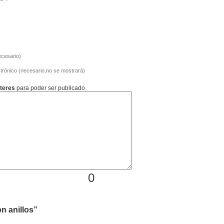
cesario)
trónico (necesario,no se mostrará)
teres
para poder ser publicado
0
n anillos”