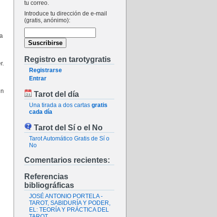
tu correo.
Introduce tu dirección de e-mail
(gratis, anónimo):
la
Registro en tarotygratis
r.
Registrarse
Entrar
ún
Tarot del día
Una tirada a dos cartas
gratis
cada día
Tarot del Sí o el No
Tarot Automático Gratis de Sí o
No
Comentarios recientes:
Referencias
bibliográficas
JOSÉ ANTONIO PORTELA -
TAROT, SABIDURÍA Y PODER,
EL: TEORÍA Y PRÁCTICA DEL
TAROT