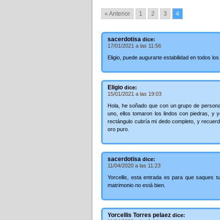
« Anterior
1
2
3
4
sacerdotisa
dice:
17/01/2021 a las 11:56
Eligio, puede augurarte estabilidad en todos l
Eligio
dice:
15/01/2021 a las 19:03
Hola, he soñado que con un grupo de persona
uno, ellos tomaron los lindos con piedras, y
rectángulo cubría mi dedo completo, y recuerdo 
oro puro.
sacerdotisa
dice:
11/04/2020 a las 11:23
Yorcellis, esta entrada es para que saques t
matrimonio no está bien.
Yorcellis Torres pelaez
dice: