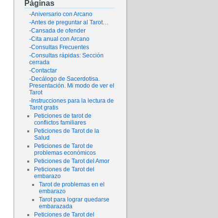
Páginas
-Aniversario con Arcano
-Antes de preguntar al Tarot…
-Cansada de ofender
-Cita anual con Arcano
-Consultas Frecuentes
-Consultas rápidas: Sección
cerrada
-Contactar
-Decálogo de Sacerdotisa.
Presentación. Mi modo de ver el
Tarot
-Instrucciones para la lectura de
Tarot gratis
Peticiones de tarot de
conflictos familiares
Peticiones de Tarot de la
Salud
Peticiones de Tarot de
problemas económicos
Peticiones de Tarot del Amor
Peticiones de Tarot del
embarazo
Tarot de problemas en el
embarazo
Tarot para lograr quedarse
embarazada
Peticiones de Tarot del