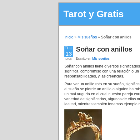
Tarot y Gratis
Inicio
»
Mis sueños
»
Soñar con anillos
Soñar con anillos
THU
13
Escrito en
Mis sueños
MAR
Soñar con anillos tiene diversos significad
significa compromiso con una relación o un 
responsabilidades, y las creencias.
Para ver un anillo roto en su sueño, signific
el sueño se pierde un anillo o alguien ha ro
un mal augurio en el cual nuestra pareja cor
variedad de significados, algunos de ellos m
lealtad, mientras también tenemos ejemplo m