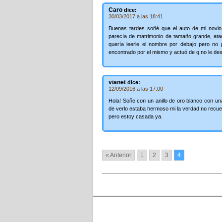
Caro
dice:
30/03/2017 a las 18:41
Buenas tardes soñé que el auto de mi novio, 
parecía de matrimonio de tamaño grande, atad
quería leerle el nombre por debajo pero no 
encontrado por el mismo y actuó de q no le descu
vianet
dice:
12/09/2016 a las 17:00
Hola! Soñe con un anillo de oro blanco con un
de verlo estaba hermoso mi la verdad no recue
pero estoy casada ya.
« Anterior
1
2
3
4