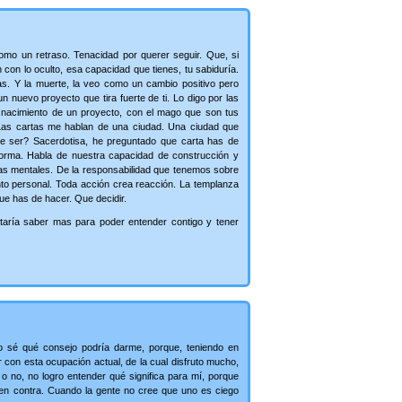
como un retraso. Tenacidad por querer seguir. Que, si
n con lo oculto, esa capacidad que tienes, tu sabiduría.
s. Y la muerte, la veo como un cambio positivo pero
 nuevo proyecto que tira fuerte de ti. Lo digo por las
l nacimiento de un proyecto, con el mago que son tus
Las cartas me hablan de una ciudad. Una ciudad que
e ser? Sacerdotisa, he preguntado que carta has de
orma. Habla de nuestra capacidad de construcción y
tas mentales. De la responsabilidad que tenemos sobre
to personal. Toda acción crea reacción. La templanza
ue has de hacer. Que decidir.
taría saber mas para poder entender contigo y tener
o sé qué consejo podría darme, porque, teniendo en
 con esta ocupación actual, de la cual disfruto mucho,
o o no, no logro entender qué significa para mí, porque
á en contra. Cuando la gente no cree que uno es ciego