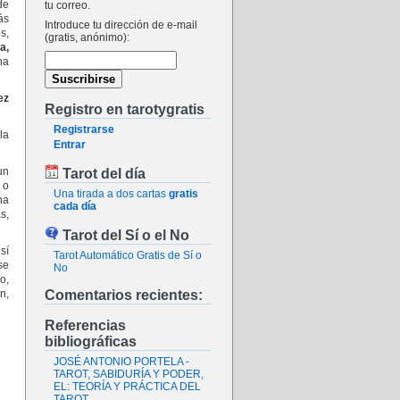
de
tu correo.
ás
Introduce tu dirección de e-mail
s,
(gratis, anónimo):
a,
na
ez
Registro en tarotygratis
Registrarse
la
Entrar
un
Tarot del día
 o
Una tirada a dos cartas
gratis
na
cada día
s,
Tarot del Sí o el No
sí
Tarot Automático Gratis de Sí o
se
No
o,
Comentarios recientes:
n,
Referencias
bibliográficas
JOSÉ ANTONIO PORTELA -
TAROT, SABIDURÍA Y PODER,
EL: TEORÍA Y PRÁCTICA DEL
TAROT