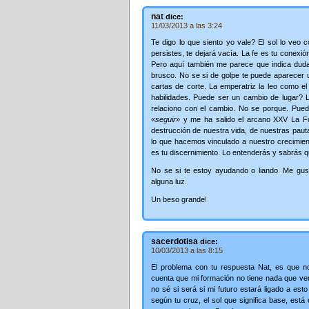
nat
dice:
11/03/2013 a las 3:24
Te digo lo que siento yo vale? El sol lo veo 
persistes, te dejará vacía. La fe es tu conexió
Pero aquí también me parece que indica duda
brusco. No se si de golpe te puede aparecer un
cartas de corte. La emperatriz la leo como e
habilidades. Puede ser un cambio de lugar? 
relaciono con el cambio. No se porque. Pued
«
seguir
» y me ha salido el arcano XXV La F
destrucción de nuestra vida, de nuestras pau
lo que hacemos vinculado a nuestro crecimien
es tu discernimiento. Lo entenderás y sabrás q
No se si te estoy ayudando o liando. Me gus
alguna luz.
Un beso grande!
sacerdotisa
dice:
10/03/2013 a las 8:15
El problema con tu respuesta Nat, es que n
cuenta que mi formación no tiene nada que ver
no sé si será si mi futuro estará ligado a est
según tu cruz, el sol que significa base, est