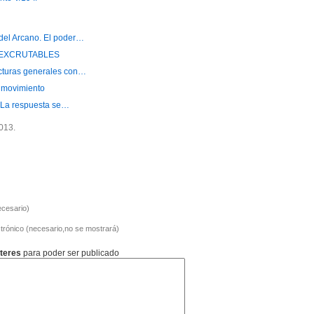
del Arcano. El poder…
NEXCRUTABLES
ecturas generales con…
l movimiento
? La respuesta se…
013.
cesario)
trónico (necesario,no se mostrará)
teres
para poder ser publicado