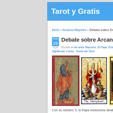
Tarot y Gratis
Inicio
»
Arcanos Mayores
»
Debate sobre A
Debate sobre Arcan
THU
28
Escrito en
Arcanos Mayores
,
El Papa
,
Emi
FEB
Significado Cartas
,
Teoria del Tarot
Con su número 5, el Papa evoluciona desde