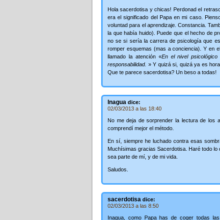
Hola sacerdotisa y chicas! Perdonad el retras
era el significado del Papa en mi caso. Pien
voluntad para el aprendizaje. Constancia. Tambi
la que había huido). Puede que el hecho de pro
no se si sería la carrera de psicología que 
romper esquemas (mas a conciencia). Y en el 
llamado la atención «
En el nivel psicológic
responsabilidad.
» Y quizá si, quizá ya es hora
Que te parece sacerdotisa? Un beso a todas!
Inagua
dice:
02/03/2013 a las 18:40
No me deja de sorprender la lectura de los arq
comprendí mejor el método.
En sí, siempre he luchado contra esas sombr
Muchísimas gracias Sacerdotisa. Haré todo lo 
sea parte de mí, y de mi vida.
Saludos.
sacerdotisa
dice:
02/03/2013 a las 8:50
Inagua, como Papa has de coger todas las ac