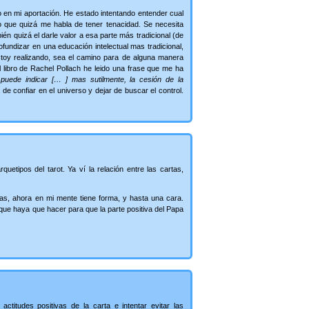
o en mi aportación. He estado intentando entender cual
so que quizá me habla de tener tenacidad. Se necesita
én quizá el darle valor a esa parte más tradicional (de
fundizar en una educación intelectual mas tradicional,
estoy realizando, sea el camino para de alguna manera
libro de Rachel Pollach he leido una frase que me ha
o puede indicar [… ] mas sutilmente, la cesión de la
 de confiar en el universo y dejar de buscar el control.
uetipos del tarot. Ya ví la relación entre las cartas,
as, ahora en mi mente tiene forma, y hasta una cara.
que haya que hacer para que la parte positiva del Papa
titudes positivas de la carta e intentar evitar las