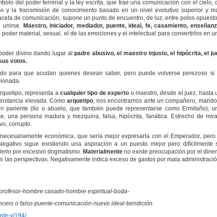
lo del poder terrenal y la ley escrita, que trae una comunicación con el cielo, 
ismo y la transmisión de conocimiento basado en un nivel evolutivo superior y m
ceta de comunicación, supone un punto de encuentro, de luz, entre polos opuesto
 unirse.
Maestro, iniciador, mediador, puente, ideal, fe, casamiento, enseñanz
 poder material, sexual, el de las emociones y el intelectual para convertirlos en u
 poder divino dando lugar al
padre abusivo, el maestro injusto, el hipócrita, el ju
sus votos.
ado para que acudan quienes desean saber, pero puede volverse perezoso si 
cionada.
rquetipo, representa a
cualquier tipo de experto
o maestro, desde el juez, hasta 
a instancia elevada. Como
arquetipo
, nos encontramos ante un compañero, marido
un pariente (tío o abuelo, que también puede representarse como Ermitaño), u
e, una persona madura y mezquina, falsa, hipócrita, fanática. Estrecho de mira
o, corrupto.
necesariamente económica, que sería mejor expresarla con el Emperador, pero 
egativo sigue existiendo una aspiración a un puesto mejor pero difícilmente 
rderlo por excesivo dogmatismo.
Materialmente
no existe preocupación por el diner
nas las perspectivas. Negativamente indica exceso de gastos por mala administració
profesor-hombre casado-hombre espiritual-boda-
ncero o falso-puente-comunicación-nuevo ideal-bendición
ante-v/194/