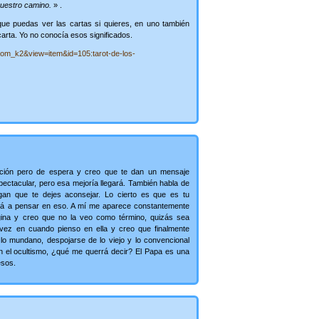
nuestro camino.
» .
ue puedas ver las cartas si quieres, en uno también
carta. Yo no conocía esos significados.
com_k2&view=item&id=105:tarot-de-los-
ución pero de espera y creo que te dan un mensaje
spectacular, pero esa mejoría llegará. También habla de
an que te dejes aconsejar. Lo cierto es que es tu
evará a pensar en eso. A mí me aparece constantemente
gina y creo que no la veo como término, quizás sea
vez en cuando pienso en ella y creo que finalmente
 lo mundano, despojarse de lo viejo y lo convencional
n el ocultismo, ¿qué me querrá decir? El Papa es una
esos.