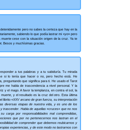
r detenidamente pero no sabes la certeza que hay en la
tariamente, sabiendo lo que podía lastrar mi «
yo
» pero
 muerte cese con la situación origen de la cruz. Ya te
t. Besos y muchísimas gracias.
responder a tus palabras y a tu sabiduría. Tu mirada
se si lo tenía que hacer o no, pero hecho está. He
a, preguntando que significa para ti. He usado el Tarot
pre me habla de trascendencia a nivel personal. Y la
riz y el mago. A favor la templanza, en contra el sol, la
a muerte, y el resultado es la cruz del otro. Esta última
 librito «
XXV arcano de gran fuerza, su interpretación
las diversas etapas de nuestra vida, y es uno de los
 y trascender. Habla de aquellas
«cruces»
que no nos
su carga por responsabilidades mal comprendidas,
ociones que por no pertenecernos nos lastran en el
posibilidad de comprender que debemos reubicarnos y
ropias experiencias, y de este modo no lastrarnos con