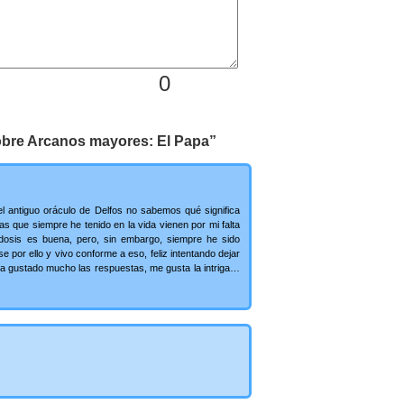
0
obre Arcanos mayores: El Papa”
l antiguo oráculo de Delfos no sabemos qué significa
 que siempre he tenido en la vida vienen por mi falta
dosis es buena, pero, sin embargo, siempre he sido
 por ello y vivo conforme a eso, feliz intentando dejar
 ha gustado mucho las respuestas, me gusta la intriga…