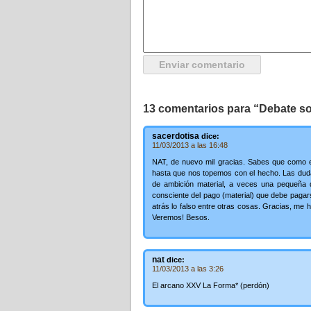
13 comentarios para “Debate s
sacerdotisa
dice:
11/03/2013 a las 16:48
NAT, de nuevo mil gracias. Sabes que como e
hasta que nos topemos con el hecho. Las dudas
de ambición material, a veces una pequeña 
consciente del pago (material) que debe pagarse
atrás lo falso entre otras cosas. Gracias, me
Veremos! Besos.
nat
dice:
11/03/2013 a las 3:26
El arcano XXV La Forma* (perdón)