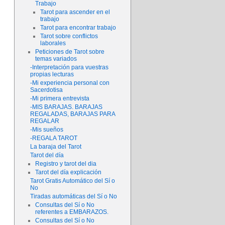
Trabajo
Tarot para ascender en el
trabajo
Tarot para encontrar trabajo
Tarot sobre conflictos
laborales
Peticiones de Tarot sobre
temas variados
-Interpretación para vuestras
propias lecturas
-Mi experiencia personal con
Sacerdotisa
-Mi primera entrevista
-MIS BARAJAS. BARAJAS
REGALADAS, BARAJAS PARA
REGALAR
-Mis sueños
-REGALA TAROT
La baraja del Tarot
Tarot del día
Registro y tarot del dia
Tarot del día explicación
Tarot Gratis Automático del Sí o
No
Tiradas automáticas del Sí o No
Consultas del Sí o No
referentes a EMBARAZOS.
Consultas del Sí o No