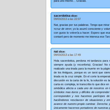
para uno mismo… Gracias.
sacerdotisa
dice:
09/03/2013 a las 22:07
Nat, gracias por tus palabras. Tengo que mira
«
cruz de otro
«; yo la asumí consciente y volun
con gusto lo volvería a hacer. Espero que esa
contaré pero de momento me interesa ese Taro
nat
dice:
09/03/2013 a las 17:49
Hola sacerdotisa, perdona mi tardanza para 
siempre ayuda (y reconforta). Gracias! No 
realizado una tirada para la muerte en la págin
de los Antiguos, porque es un tarot que siem
tirada es la cruz simple. En el corte la emperat
discusión es la carta de la fe, la solución es l
carta es compleja, te transcribo lo que dice en el
simbólica afecta a cada uno de nosotros en 
símbolos mas duros y difíciles de comprender
corresponden y nos hacemos partícipes de 
haciéndonos
«esclavos»
de situaciones y em
avance de nuestro propio caminar. Derecha: 
únicamente hacernos portadores de nuestras p