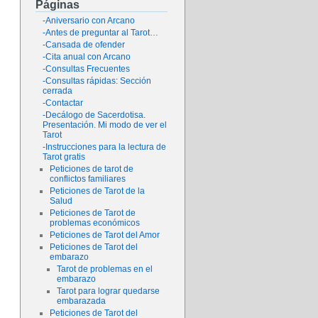
Páginas
-Aniversario con Arcano
-Antes de preguntar al Tarot…
-Cansada de ofender
-Cita anual con Arcano
-Consultas Frecuentes
-Consultas rápidas: Sección
cerrada
-Contactar
-Decálogo de Sacerdotisa.
Presentación. Mi modo de ver el
Tarot
-Instrucciones para la lectura de
Tarot gratis
Peticiones de tarot de
conflictos familiares
Peticiones de Tarot de la
Salud
Peticiones de Tarot de
problemas económicos
Peticiones de Tarot del Amor
Peticiones de Tarot del
embarazo
Tarot de problemas en el
embarazo
Tarot para lograr quedarse
embarazada
Peticiones de Tarot del