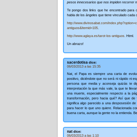
pesos innecesarios que nos impiden recorrer 
Te pongo dos links que he encontrado para q
habla de los ángeles que tiene vinculado cada 
http://www.divinosabat.com/index.php?option=
antiguos&Itemid=105
.
http://www.aglaya.es/tarot-los-antiguos
. Html.
Un abrazo!
sacerdotisa
dice:
06/03/2013 a las 15:35
Nat, el Papa es siempre una carta de evol
positivo, diciéndote que no será ni rápido ni e
persona que media y aconseja quizás te dig
interpretación la que más vale, la que te ll
una muerte, especialmente respecto a la pá
transformación, pero hacia qué? Así que de 
significa algo parecido a una desposesión de
para hacer lo que uno quiere. Relacionada co
buena carta, aunque la gente no la entienda. B
nat
dice:
06/03/2013 a las 1:10