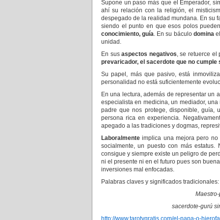
Supone un paso más que el Emperador, símbo
ahí su relación con la religión, el mistic
despegado de la realidad mundana. En su fa
siendo el punto en que esos polos pueden
conocimiento, guía
. En su báculo
domina
el
unidad.
En sus
aspectos negativos
, se retuerce el
prevaricador, el sacerdote que no cumple 
Su papel, más que pasivo, está inmoviliz
personalidad no está suficientemente evolu
En una lectura, además de representar un a
especialista en medicina, un mediador, un
padre que nos protege, disponible, guía, 
persona rica en experiencia. Negativament
apegado a las tradiciones y dogmas, represiv
Laboralmente
implica una mejora pero no 
socialmente, un puesto con más estatus. N
consigue y siempre existe un peligro de pe
ni el presente ni en el futuro pues son bue
inversiones mal enfocadas.
Palabras claves y significados tradicionales:
Maestro-
sacerdote-gurú si
http://www.tarotygratis.com/el-papa-o-hierof