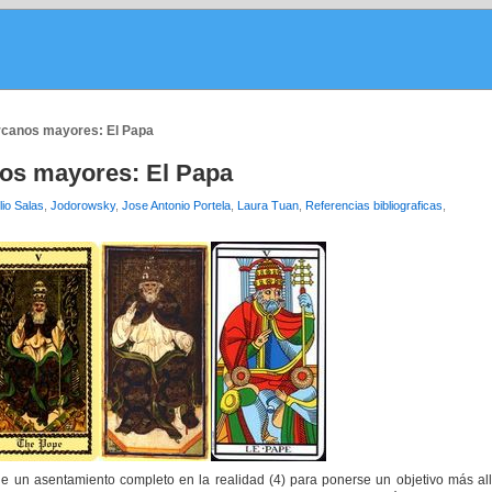
rcanos mayores: El Papa
os mayores: El Papa
lio Salas
,
Jodorowsky
,
Jose Antonio Portela
,
Laura Tuan
,
Referencias bibliograficas
,
 un asentamiento completo en la realidad (4) para ponerse un objetivo más all