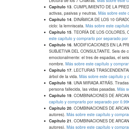
Lectura de los 7 Chakras.
Más sobre este c
Capítulo 13
. CUMPLIMIENTO DE LA PREDICCI
activas, pasivas y neutras.
Más sobre este c
Capítulo 14
. DINÁMICA DE LOS 10 GRADOS. 
ciclo: la lemniscata.
Más sobre este capítul
Capítulo 15
. TEORÍA DE LOS COLORES, O
este capítulo y comprarlo por separado por
Capítulo 16
. MODIFICACIONES EN LA PR
SUBJETIVA DEL CONSULTANTE. Seis de copa
emocionalmente: el tres de espadas, el seis
nombre.
Más sobre este capítulo y comprar
Capítulo 17
. LECTURAS TRASCENDENTALES: L
árbol de la vida.
Más sobre este capítulo y 
Capítulo 18
. UNA MIRADA ATRÁS. Tiradas p
persona fallecida, las vidas pasadas.
Más so
Capítulo 19
. COMBINACIONES DE ARCANO
capítulo y comprarlo por separado por 0.99
Capítulo 20
. COMBINACIONES DE ARCANOS
autores).
Más sobre este capítulo y compra
Capítulo 21
. COMBINACIONES DE ARCANO
autores).
Más sobre este capítulo y compra