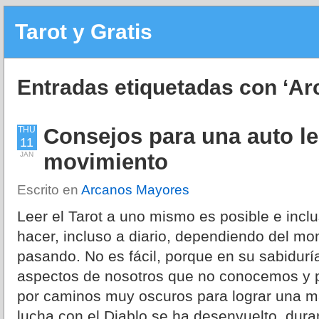
Tarot y Gratis
Entradas etiquetadas con ‘A
Consejos para una auto lec
THU
11
movimiento
JAN
Escrito en
Arcanos Mayores
Leer el Tarot a uno mismo es posible e inc
hacer, incluso a diario, dependiendo del mo
pasando. No es fácil, porque en su sabidurí
aspectos de nosotros que no conocemos y p
por caminos muy oscuros para lograr una m
lucha con el Diablo se ha desenvuelto dur