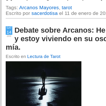
Tags:
Arcanos Mayores
,
tarot
Escrito por
sacerdotisa
el 11 de enero de 20
Debate sobre Arcanos: He
SAT
14
y estoy viviendo en su osc
JAN
mía.
Escrito en
Lectura de Tarot