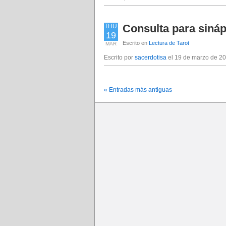
Consulta para sináp
THU
19
Escrito en
Lectura de Tarot
MAR
Escrito por
sacerdotisa
el 19 de marzo de 20
« Entradas más antiguas