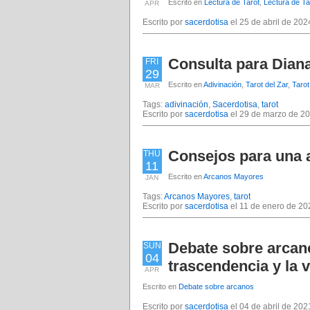
Escrito en
Lectura de Tarot
,
Lectura de Tar
APR
Escrito por
sacerdotisa
el 25 de abril de 202
Consulta para Dian
FRI
29
Escrito en
Adivinación
,
Tarot del Zar
,
Tarot
MAR
Tags:
adivinación
,
Sacerdotisa
,
tarot
Escrito por
sacerdotisa
el 29 de marzo de 20
Consejos para una a
THU
11
Escrito en
Arcanos Mayores
JAN
Tags:
Arcanos Mayores
,
tarot
Escrito por
sacerdotisa
el 11 de enero de 20
Debate sobre arcano
SUN
04
trascendencia y la 
APR
Escrito en
Debate sobre arcanos
Escrito por
sacerdotisa
el 04 de abril de 202