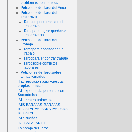
problemas económicos
Peticiones de Tarot del Amor
Peticiones de Tarot del
embarazo
Tarot de problemas en el
embarazo
Tarot para lograr quedarse
embarazada
Peticiones de Tarot del
Trabajo
Tarot para ascender en el
trabajo
Tarot para encontrar trabajo
Tarot sobre conflictos
laborales
Peticiones de Tarot sobre
temas variados
-Interpretación para vuestras
propias lecturas
-Mi experiencia personal con
Sacerdotisa
-Mi primera entrevista
-MIS BARAJAS. BARAJAS
REGALADAS, BARAJAS PARA
REGALAR
-Mis sueños
-REGALA TAROT
La baraja del Tarot