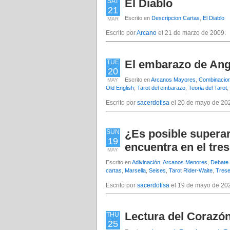
El Diablo
SAT
21
Escrito en
Descripcion Cartas
,
El Diablo
MAR
Escrito por
Arcano
el 21 de marzo de 2009.
El embarazo de Ang
TUE
20
Escrito en
Arcanos Mayores
,
Combinacion
MAY
Old English
,
Tarot del embarazo
,
Teoria del Tarot
,
Escrito por
sacerdotisa
el 20 de mayo de 20
¿Es posible superar
SUN
19
encuentra en el tre
MAY
Escrito en
Adivinación
,
Arcanos Menores
,
Debate
cartas
,
Marsella
,
Seises
,
Tarot Rider-Waite
,
Tres
Escrito por
sacerdotisa
el 19 de mayo de 20
Lectura del Corazó
THU
25