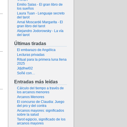
Emilio Salas - El gran libro de
los sueños
Laura Tuan - Lenguaje secreto
del tarot
Arnal Moscardé Margarita - El
gran libro del tarot
Alejandro Jodorowsky - La vía
del tarot
Últimas tiradas
El embarazo de Angélica
Lecturas privadas
Ritual para la primera luna llena
2025
Jdjdhwl02
Soñé con…
Entradas más leídas
Cálculo del tiempo a través de
los arcanos menores
Arcanos Menores
El concurso de Claudia: Juego
del pro y del contra
Arcanos mayores: significados
sobre la salud
Tarot egipcio, significado de los
arcanos mayores