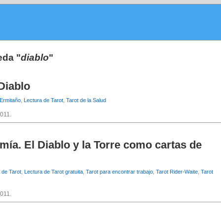
eda "
diablo
"
 Diablo
 Ermitaño
,
Lectura de Tarot
,
Tarot de la Salud
2011.
mía. El Diablo y la Torre como cartas de
 de Tarot
,
Lectura de Tarot gratuita
,
Tarot para encontrar trabajo
,
Tarot Rider-Waite
,
Tarot
2011.