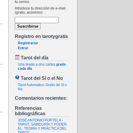
tu correo.
Introduce tu dirección de e-mail
(gratis, anónimo):
Registro en tarotygratis
Registrarse
Entrar
Tarot del día
Una tirada a dos cartas
gratis
cada día
Tarot del Sí o el No
Tarot Automático Gratis de Sí o
No
Comentarios recientes:
Referencias
bibliográficas
JOSÉ ANTONIO PORTELA -
TAROT, SABIDURÍA Y PODER,
EL: TEORÍA Y PRÁCTICA DEL
TAROT