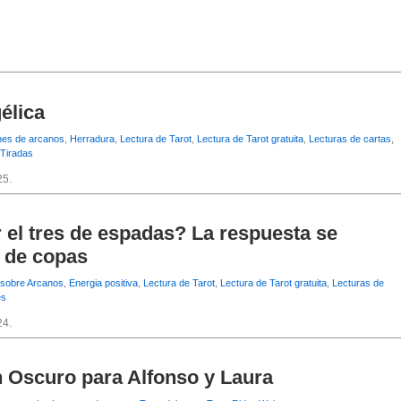
élica
es de arcanos
,
Herradura
,
Lectura de Tarot
,
Lectura de Tarot gratuita
,
Lecturas de cartas
,
Tiradas
25.
 el tres de espadas? La respuesta se
s de copas
 sobre Arcanos
,
Energia positiva
,
Lectura de Tarot
,
Lectura de Tarot gratuita
,
Lecturas de
es
24.
n Oscuro para Alfonso y Laura