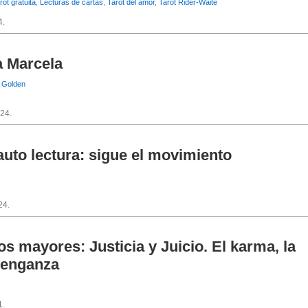
ot gratuita
,
Lecturas de cartas
,
Tarot del amor
,
Tarot Rider-Waite
4.
a Marcela
 Golden
24.
uto lectura: sigue el movimiento
24.
s mayores: Justicia y Juicio. El karma, la
venganza
1.