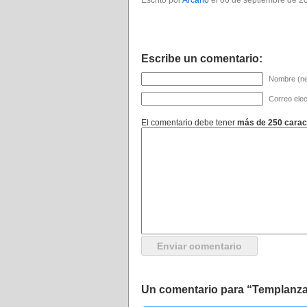
Escrito por
Arcano
el 06 de septiembre de 2
Escribe un comentario:
Nombre (ne
Correo elec
El comentario debe tener
más de 250 carac
Un comentario para “Templanz