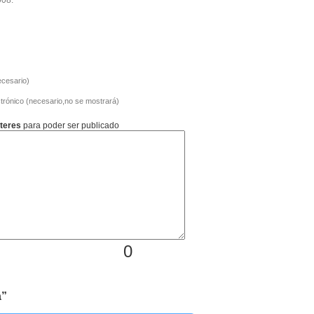
008.
cesario)
trónico (necesario,no se mostrará)
teres
para poder ser publicado
0
a”