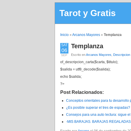
Tarot y Gratis
Inicio
»
Arcanos Mayores
»
Templanza
Templanza
SAT
06
Escrito en
Arcanos Mayores
,
Descripcion
SEP
of_descripcion_carta($carta, $titulo);
$salida = utf8_decode($salida);
echo $salida;
?>
Post Relacionados:
Conceptos orientales para tu desarrollo 
¿Es posible superar el tres de espadas
Consejos para una auto lectura: sigue e
-MIS BARAJAS. BARAJAS REGALADAS