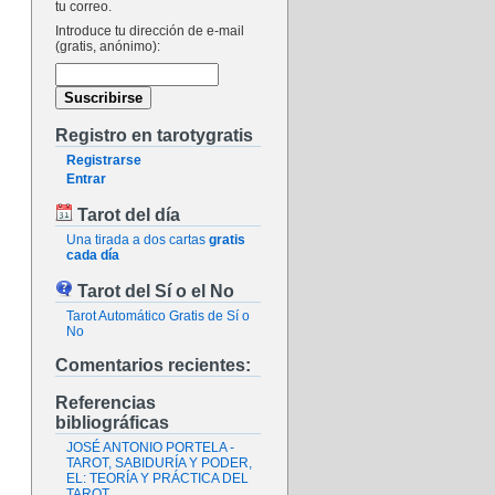
tu correo.
Introduce tu dirección de e-mail
(gratis, anónimo):
Registro en tarotygratis
Registrarse
Entrar
Tarot del día
Una tirada a dos cartas
gratis
cada día
Tarot del Sí o el No
Tarot Automático Gratis de Sí o
No
Comentarios recientes:
Referencias
bibliográficas
JOSÉ ANTONIO PORTELA -
TAROT, SABIDURÍA Y PODER,
EL: TEORÍA Y PRÁCTICA DEL
TAROT