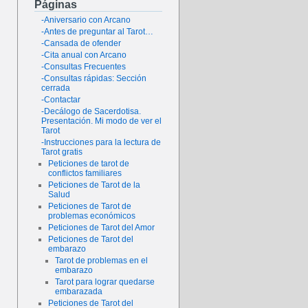
Páginas
-Aniversario con Arcano
-Antes de preguntar al Tarot…
-Cansada de ofender
-Cita anual con Arcano
-Consultas Frecuentes
-Consultas rápidas: Sección
cerrada
-Contactar
-Decálogo de Sacerdotisa.
Presentación. Mi modo de ver el
Tarot
-Instrucciones para la lectura de
Tarot gratis
Peticiones de tarot de
conflictos familiares
Peticiones de Tarot de la
Salud
Peticiones de Tarot de
problemas económicos
Peticiones de Tarot del Amor
Peticiones de Tarot del
embarazo
Tarot de problemas en el
embarazo
Tarot para lograr quedarse
embarazada
Peticiones de Tarot del