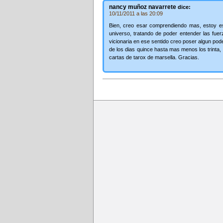
nancy muñoz navarrete
dice:
10/11/2011 a las 20:09
Bien, creo esar comprendiendo mas, estoy e
universo, tratando de poder entender las fue
vicionaria en ese sentido creo poser algun po
de los dias quince hasta mas menos los trinta,
cartas de tarox de marsella. Gracias.