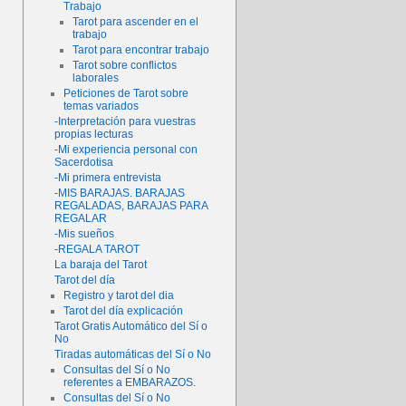
Trabajo
Tarot para ascender en el
trabajo
Tarot para encontrar trabajo
Tarot sobre conflictos
laborales
Peticiones de Tarot sobre
temas variados
-Interpretación para vuestras
propias lecturas
-Mi experiencia personal con
Sacerdotisa
-Mi primera entrevista
-MIS BARAJAS. BARAJAS
REGALADAS, BARAJAS PARA
REGALAR
-Mis sueños
-REGALA TAROT
La baraja del Tarot
Tarot del día
Registro y tarot del dia
Tarot del día explicación
Tarot Gratis Automático del Sí o
No
Tiradas automáticas del Sí o No
Consultas del Sí o No
referentes a EMBARAZOS.
Consultas del Sí o No