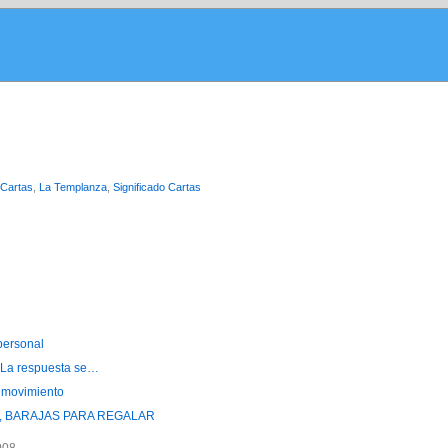
 Cartas
,
La Templanza
,
Significado Cartas
personal
? La respuesta se…
l movimiento
, BARAJAS PARA REGALAR