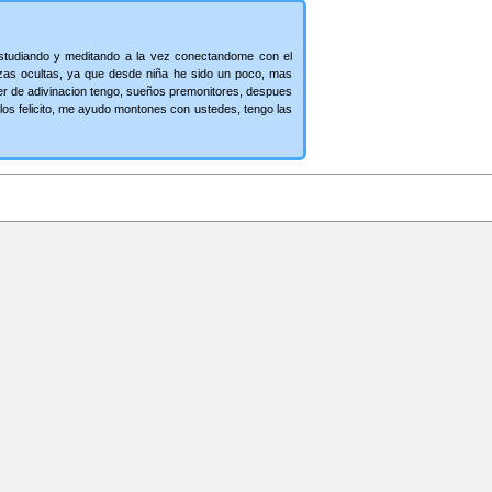
studiando y meditando a la vez conectandome con el
rzas ocultas, ya que desde niña he sido un poco, mas
der de adivinacion tengo, sueños premonitores, despues
 los felicito, me ayudo montones con ustedes, tengo las