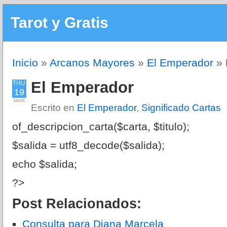
Tarot y Gratis
Inicio
»
Arcanos Mayores
»
El Emperador
»
El Emperador
THU
19
MAR
Escrito en
El Emperador
,
Significado Cartas
of_descripcion_carta($carta, $titulo);
$salida = utf8_decode($salida);
echo $salida;
?>
Post Relacionados:
Consulta para Diana Marcela