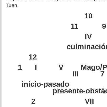
Tuan.
10
11 9
IV
culminació
12
1 I V Mago/P
III 7
inicio-p
presente-obstá
2 VI