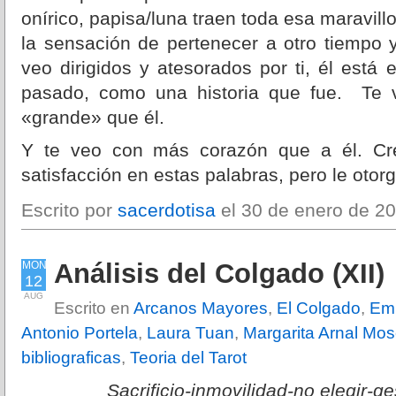
onírico, papisa/luna traen toda esa maravill
la sensación de pertenecer a otro tiempo y
veo dirigidos y atesorados por ti, él está 
pasado, como una historia que fue. Te
«grande» que él.
Y te veo con más corazón que a él. Cr
satisfacción en estas palabras, pero le oto
Escrito por
sacerdotisa
el 30 de enero de 20
Análisis del Colgado (XII)
MON
12
AUG
Escrito en
Arcanos Mayores
,
El Colgado
,
Emi
Antonio Portela
,
Laura Tuan
,
Margarita Arnal Mo
bibliograficas
,
Teoria del Tarot
Sacrificio-inmovilidad-no elegir-g