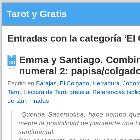
Tarot y Gratis
Entradas con la categoría ‘El
Emma y Santiago. Combin
FRI
30
numeral 2: papisa/colgad
JAN
Escrito en
Barajas
,
El Colgado
,
Herradura
,
Jodor
Tarot
,
Lectura de Tarot gratuita
,
Referencias bibli
del Zar
,
Tiradas
Querida Sacerdotisa, hace tiempo que
mente la posibilidad de plantearte una ti
sentimental.