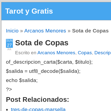
Tarot y Gratis
Inicio
»
Arcanos Menores
»
Sota de Copas
Sota de Copas
SUN
27
JUL
Escrito en
Arcanos Menores
,
Copas
,
Descrip
of_descripcion_carta($carta, $titulo);
$salida = utf8_decode($salida);
echo $salida;
?>
Post Relacionados:
tres-de-copas-marsella