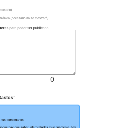
cesario)
trónico (necesario,no se mostrará)
teres
para poder ser publicado
0
Bastos”
 tus comentarios.
unque hay que saber interpretarlas muy finamente, hay