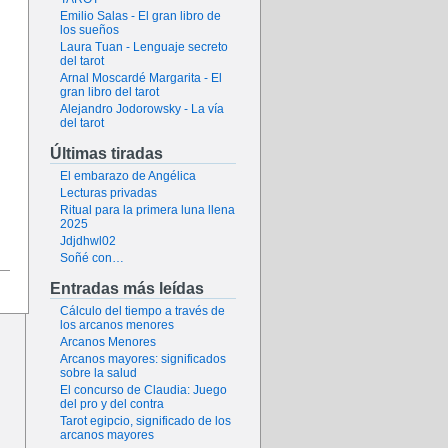
Emilio Salas - El gran libro de
los sueños
Laura Tuan - Lenguaje secreto
del tarot
Arnal Moscardé Margarita - El
gran libro del tarot
Alejandro Jodorowsky - La vía
del tarot
Últimas tiradas
El embarazo de Angélica
Lecturas privadas
Ritual para la primera luna llena
2025
Jdjdhwl02
Soñé con…
Entradas más leídas
Cálculo del tiempo a través de
los arcanos menores
Arcanos Menores
Arcanos mayores: significados
sobre la salud
El concurso de Claudia: Juego
del pro y del contra
Tarot egipcio, significado de los
arcanos mayores