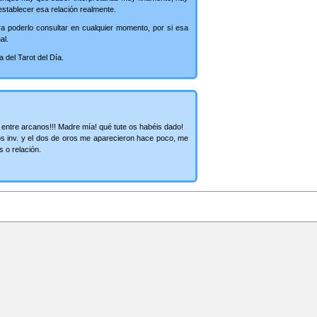
 establecer esa relación realmente.
ra poderlo consultar en cualquier momento, por si esa
al.
 del Tarot del Día.
entre arcanos!!! Madre mía! qué tute os habéis dado!
s inv. y el dos de oros me aparecieron hace poco, me
 o relación.