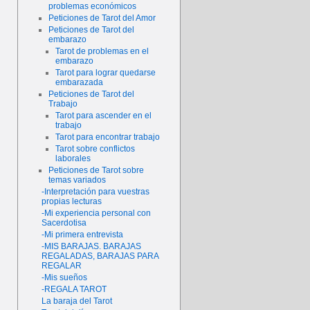
problemas económicos
Peticiones de Tarot del Amor
Peticiones de Tarot del
embarazo
Tarot de problemas en el
embarazo
Tarot para lograr quedarse
embarazada
Peticiones de Tarot del
Trabajo
Tarot para ascender en el
trabajo
Tarot para encontrar trabajo
Tarot sobre conflictos
laborales
Peticiones de Tarot sobre
temas variados
-Interpretación para vuestras
propias lecturas
-Mi experiencia personal con
Sacerdotisa
-Mi primera entrevista
-MIS BARAJAS. BARAJAS
REGALADAS, BARAJAS PARA
REGALAR
-Mis sueños
-REGALA TAROT
La baraja del Tarot