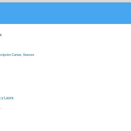
s
ripcion Cartas
,
Nueves
o y Laura
.