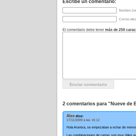
Escribe un comentario:
Nombre (ne
Correo elec
El comentario debe tener
más de 250 carac
2 comentarios para “Nueve de 
Alex
dice:
17/11/2009 a las 16:12
Hola Arantxa, se empezaban a echar de menos
Las combinaciones de cartas son muy útiles a