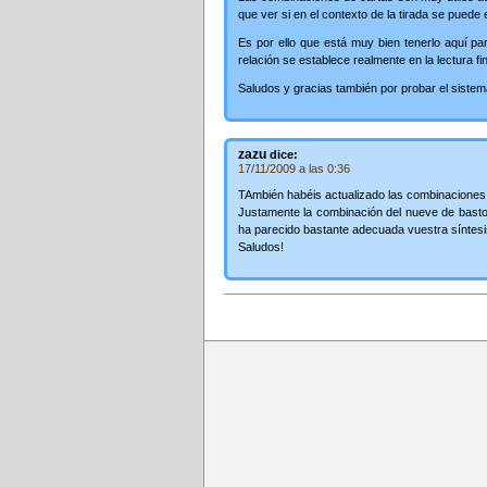
que ver si en el contexto de la tirada se puede
Es por ello que está muy bien tenerlo aquí pa
relación se establece realmente en la lectura fin
Saludos y gracias también por probar el sistema
zazu
dice:
17/11/2009 a las 0:36
TAmbién habéis actualizado las combinaciones 
Justamente la combinación del nueve de basto
ha parecido bastante adecuada vuestra síntesis
Saludos!