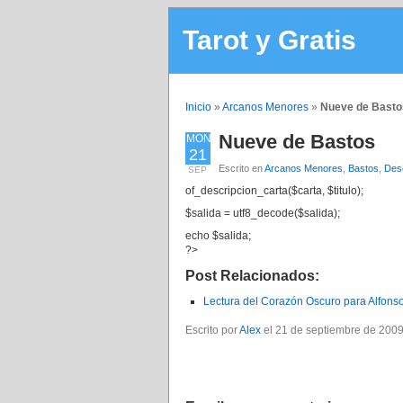
Tarot y Gratis
Inicio
»
Arcanos Menores
»
Nueve de Basto
Nueve de Bastos
MON
21
Escrito en
Arcanos Menores
,
Bastos
,
Desc
SEP
of_descripcion_carta($carta, $titulo);
$salida = utf8_decode($salida);
echo $salida;
?>
Post Relacionados:
Lectura del Corazón Oscuro para Alfons
Escrito por
Alex
el 21 de septiembre de 2009