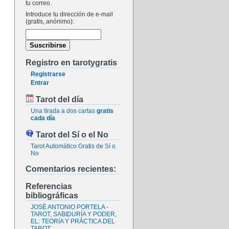
tu correo.
Introduce tu dirección de e-mail
(gratis, anónimo):
Registro en tarotygratis
Registrarse
Entrar
Tarot del día
Una tirada a dos cartas
gratis
cada día
Tarot del Sí o el No
Tarot Automático Gratis de Sí o
No
Comentarios recientes:
Referencias
bibliográficas
JOSÉ ANTONIO PORTELA -
TAROT, SABIDURÍA Y PODER,
EL: TEORÍA Y PRÁCTICA DEL
TAROT