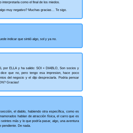
interpretarla como el final de los miedos.
e, algo muy negativo? Muchas gracias… Te sigo.
de indicar que sintió algo, sol y ya no.
EL por ELLA y ha salido: SOl + DIABLO, Son socios y
l dice que no, pero tengo esa impresion, hace poco
tos del negocio y el dijo despreciarla. Podria pensar
ON? Gracias!
sección, el diablo, habiendo otra específica, como es
enamorados hablan de atracción física, el carro que es
ú seintes más y lo que podría pasar, algo, una aventura
e pendiente. De nada.