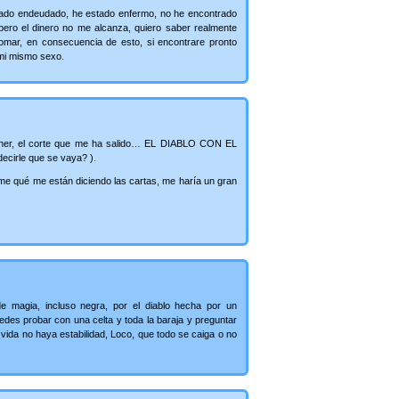
ado endeudado, he estado enfermo, no he encontrado
pero el dinero no me alcanza, quiero saber realmente
tomar, en consecuencia de esto, si encontrare pronto
ami mismo sexo.
 tener, el corte que me ha salido… EL DIABLO CON EL
decirle que se vaya? ).
irme qué me están diciendo las cartas, me haría un gran
e magia, incluso negra, por el diablo hecha por un
des probar con una celta y toda la baraja y preguntar
vida no haya estabilidad, Loco, que todo se caiga o no