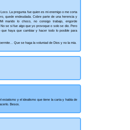
o-Loco. La pregunta fue quien es mi enemigo o me corta
nero, quede endeudada. Cobre parte de una herencia y
 marido lo choco, no consigo trabajo, engorde
 No se si fue algo que yo provoque o solo se dio. Pero
 que haya que cambiar y hacer todo lo posible para
 permite… Que se haga la voluntad de Dios y no la mia.
l estatismo y el idealismo que tiene la carta y habla de
acerlo. Besos.