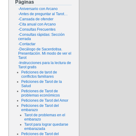
Páginas
-Aniversario con Arcano
-Antes de preguntar al Tarot…
-Cansada de ofender
-Cita anual con Arcano
-Consultas Frecuentes
-Consultas rápidas: Sección
cerrada
-Contactar
-Decálogo de Sacerdotisa.
Presentación. Mi modo de ver el
Tarot
-Instrucciones para la lectura de
Tarot gratis
Peticiones de tarot de
conflictos familiares
Peticiones de Tarot de la
Salud
Peticiones de Tarot de
problemas económicos
Peticiones de Tarot del Amor
Peticiones de Tarot del
embarazo
Tarot de problemas en el
embarazo
Tarot para lograr quedarse
embarazada
Peticiones de Tarot del