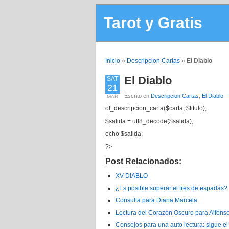
Tarot y Gratis
Inicio
»
Descripcion Cartas
»
El Diablo
El Diablo
SAT
21
Escrito en
Descripcion Cartas
,
El Diablo
MAR
of_descripcion_carta($carta, $titulo);
$salida = utf8_decode($salida);
echo $salida;
?>
Post Relacionados:
XV-DIABLO
¿Es posible superar el tres de espadas
Consulta para Diana Marcela
Lectura del Corazón Oscuro para Alfons
Consejos para una auto lectura: sigue e