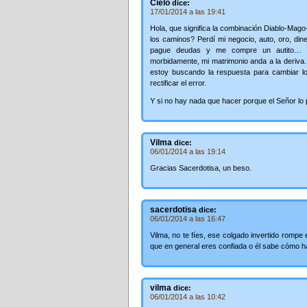
Cielo
dice:
17/01/2014 a las 19:41
Hola, que significa la combinación Diablo-Mag
los caminos? Perdí mi negocio, auto, oro, di
pague deudas y me compre un autito… Mi
morbidamente, mi matrimonio anda a la deriva.
estoy buscando la respuesta para cambiar lo
rectificar el error.
Y si no hay nada que hacer porque el Señor lo
Vilma
dice:
06/01/2014 a las 19:14
Gracias Sacerdotisa, un beso.
sacerdotisa
dice:
06/01/2014 a las 16:47
Vilma, no te fíes, ese colgado invertido rompe e
que en general eres confiada o él sabe cómo h
vilma
dice:
06/01/2014 a las 10:42