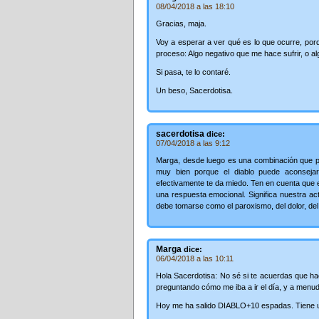
08/04/2018 a las 18:10
Gracias, maja.
Voy a esperar a ver qué es lo que ocurre, por
proceso: Algo negativo que me hace sufrir, o 
Si pasa, te lo contaré.
Un beso, Sacerdotisa.
sacerdotisa
dice:
07/04/2018 a las 9:12
Marga, desde luego es una combinación que p
muy bien porque el diablo puede aconsejar
efectivamente te da miedo. Ten en cuenta que e
una respuesta emocional. Significa nuestra ac
debe tomarse como el paroxismo, del dolor, del
Marga
dice:
06/04/2018 a las 10:11
Hola Sacerdotisa: No sé si te acuerdas que ha
preguntando cómo me iba a ir el día, y a men
Hoy me ha salido DIABLO+10 espadas. Tiene u