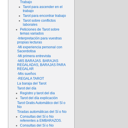
Trabajo
Tarot para ascender en el
trabajo
Tarot para encontrar trabajo
Tarot sobre conflictos
laborales
Peticiones de Tarot sobre
temas variados
-Interpretación para vuestras
propias lecturas
-Mi experiencia personal con
Sacerdotisa
-Mi primera entrevista
-MIS BARAJAS. BARAJAS
REGALADAS, BARAJAS PARA
REGALAR
-Mis sueños
-REGALA TAROT
La baraja del Tarot
Tarot del día
Registro y tarot del dia
Tarot del día explicación
Tarot Gratis Automático del Sí o
No
Tiradas automáticas del Sí o No
Consultas del Sí o No
referentes a EMBARAZOS.
Consultas del Sí o No