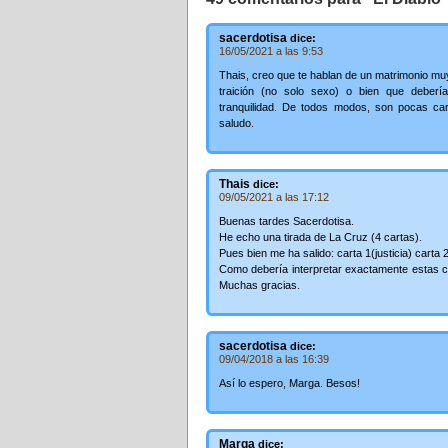
sacerdotisa
dice:
16/05/2021 a las 9:53
Thais, creo que te hablan de un matrimonio mu
traición (no solo sexo) o bien que deberí
tranquilidad. De todos modos, son pocas car
saludo.
Thais
dice:
09/05/2021 a las 17:12
Buenas tardes Sacerdotisa.
He echo una tirada de La Cruz (4 cartas).
Pues bien me ha salido: carta 1(justicia) carta 
Como debería interpretar exactamente estas car
Muchas gracias.
sacerdotisa
dice:
09/04/2018 a las 16:39
Así lo espero, Marga. Besos!
Marga
dice: