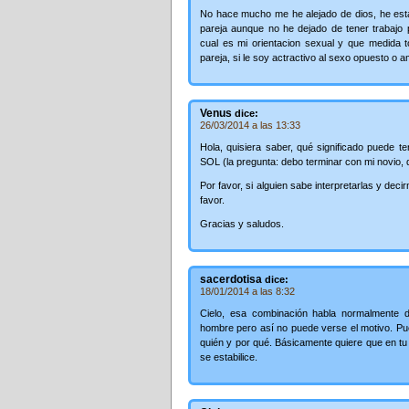
No hace mucho me he alejado de dios, he est
pareja aunque no he dejado de tener trabajo 
cual es mi orientacion sexual y que medida 
pareja, si le soy actractivo al sexo opuesto o 
Venus
dice:
26/03/2014 a las 13:33
Hola, quisiera saber, qué significado puede
SOL (la pregunta: debo terminar con mi novio, 
Por favor, si alguien sabe interpretarlas y dec
favor.
Gracias y saludos.
sacerdotisa
dice:
18/01/2014 a las 8:32
Cielo, esa combinación habla normalmente d
hombre pero así no puede verse el motivo. Pue
quién y por qué. Básicamente quiere que en tu 
se estabilice.