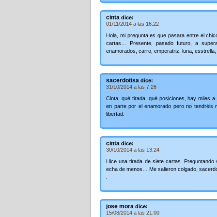
cinta
dice:
01/11/2014 a las 16:22
Hola, mi pregunta es que pasara entre el chi
cartas… Presente, pasado futuro, a super
enamorados, carro, emperatriz, luna, esstrell
sacerdotisa
dice:
31/10/2014 a las 7:26
Cinta, qué tirada, qué posiciones, hay miles a
en parte por el enamorado pero no tendréis 
libertad.
cinta
dice:
30/10/2014 a las 13:24
Hice una tirada de siete cartas. Preguntando 
echa de menos… Me salieron colgado, sacerdo
.
jose mora
dice:
15/08/2014 a las 21:00