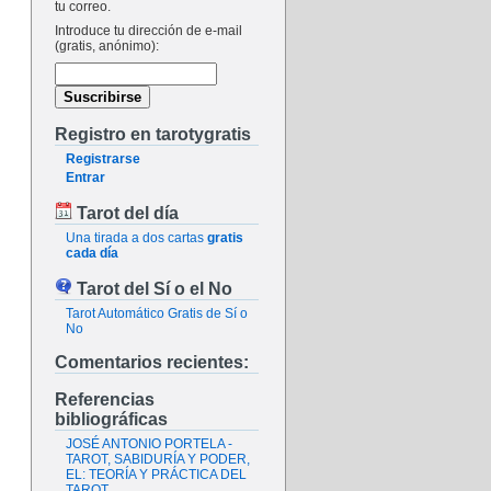
tu correo.
Introduce tu dirección de e-mail
(gratis, anónimo):
Registro en tarotygratis
Registrarse
Entrar
Tarot del día
Una tirada a dos cartas
gratis
cada día
Tarot del Sí o el No
Tarot Automático Gratis de Sí o
No
Comentarios recientes:
Referencias
bibliográficas
JOSÉ ANTONIO PORTELA -
TAROT, SABIDURÍA Y PODER,
EL: TEORÍA Y PRÁCTICA DEL
TAROT