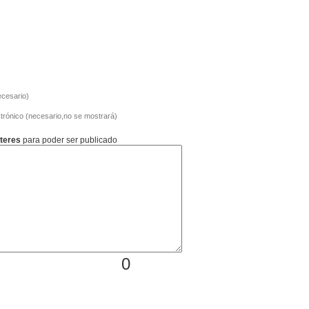
cesario)
trónico (necesario,no se mostrará)
teres
para poder ser publicado
0
”