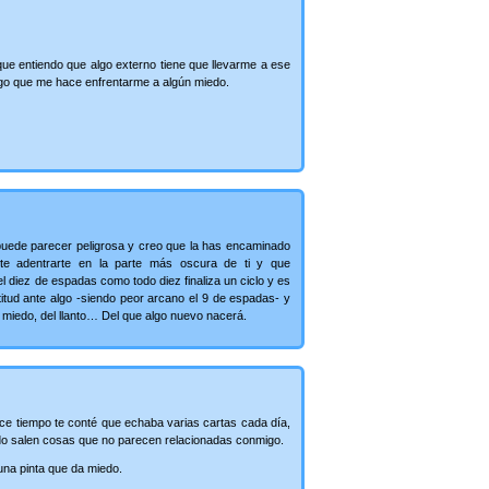
que entiendo que algo externo tiene que llevarme a ese
algo que me hace enfrentarme a algún miedo.
uede parecer peligrosa y creo que la has encaminado
te adentrarte en la parte más oscura de ti y que
l diez de espadas como todo diez finaliza un ciclo y es
titud ante algo -siendo peor arcano el 9 de espadas- y
 miedo, del llanto… Del que algo nuevo nacerá.
ce tiempo te conté que echaba varias cartas cada día,
udo salen cosas que no parecen relacionadas conmigo.
na pinta que da miedo.