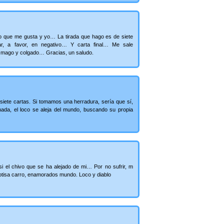
co que me gusta y yo… La tirada que hago es de siete
ar, a favor, en negativo… Y carta final… Me sale
a, mago y colgado… Gracias, un saludo.
 siete cartas. Si tomamos una herradura, sería que sí,
nada, el loco se aleja del mundo, buscando su propia
si el chivo que se ha alejado de mi… Por no sufrir, m
tisa carro, enamorados mundo. Loco y diablo