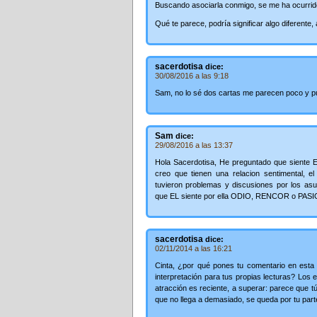
Buscando asociarla conmigo, se me ha ocurrido 
Qué te parece, podría significar algo diferent
sacerdotisa
dice:
30/08/2016 a las 9:18
Sam, no lo sé dos cartas me parecen poco y pue
Sam
dice:
29/08/2016 a las 13:37
Hola Sacerdotisa, He preguntado que siente 
creo que tienen una relacion sentimental, e
tuvieron problemas y discusiones por los asun
que EL siente por ella ODIO, RENCOR o PASI
sacerdotisa
dice:
02/11/2014 a las 16:21
Cinta, ¿por qué pones tu comentario en esta 
interpretación para tus propias lecturas? Los 
atracción es reciente, a superar: parece que t
que no llega a demasiado, se queda por tu part