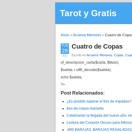
Tarot y Gratis
Inicio
»
Arcanos Menores
»
Cuatro de Copa
Cuatro de Copas
TUE
29
Escrito en
Arcanos Menores
,
Copas
,
Cuat
JUL
of_descripcion_carta($carta, $titulo);
$salida = utf8_decode($salida);
echo $salida;
?>
Post Relacionados:
¿Es posible superar el tres de espadas
tres-de-copas-marsella
Celebrando la llegada del nuevo año: l
Lectura del Corazón Oscuro para Alfons
-MIS BARAJAS. BARAJAS REGALADAS