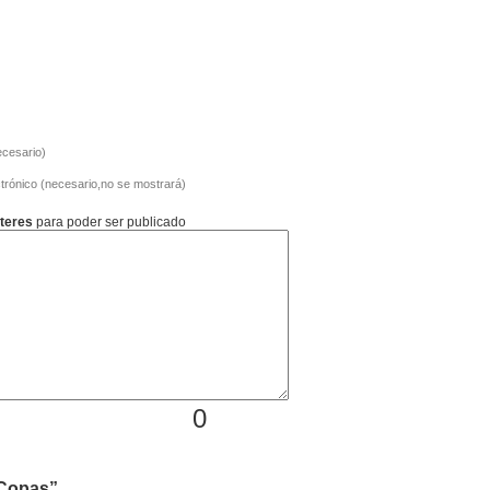
cesario)
trónico (necesario,no se mostrará)
teres
para poder ser publicado
0
 Copas”