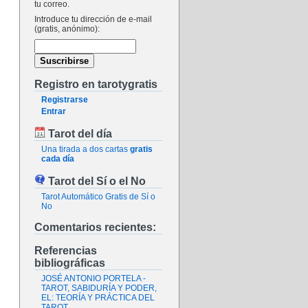
tu correo.
Introduce tu dirección de e-mail
(gratis, anónimo):
Registro en tarotygratis
Registrarse
Entrar
Tarot del día
Una tirada a dos cartas
gratis
cada día
Tarot del Sí o el No
Tarot Automático Gratis de Sí o
No
Comentarios recientes:
Referencias
bibliográficas
JOSÉ ANTONIO PORTELA -
TAROT, SABIDURÍA Y PODER,
EL: TEORÍA Y PRÁCTICA DEL
TAROT