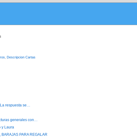
s
ros
,
Descripcion Cartas
? La respuesta se…
ecturas generales con…
o y Laura
, BARAJAS PARA REGALAR