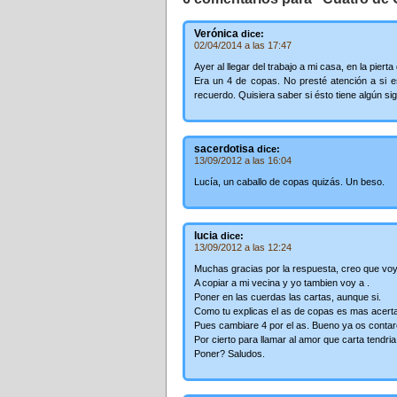
Verónica
dice:
02/04/2014 a las 17:47
Ayer al llegar del trabajo a mi casa, en la piert
Era un 4 de copas. No presté atención a si e
recuerdo. Quisiera saber si ésto tiene algún sig
sacerdotisa
dice:
13/09/2012 a las 16:04
Lucía, un caballo de copas quizás. Un beso.
lucia
dice:
13/09/2012 a las 12:24
Muchas gracias por la respuesta, creo que voy
A copiar a mi vecina y yo tambien voy a .
Poner en las cuerdas las cartas, aunque si.
Como tu explicas el as de copas es mas acert
Pues cambiare 4 por el as. Bueno ya os contar
Por cierto para llamar al amor que carta tendria
Poner? Saludos.