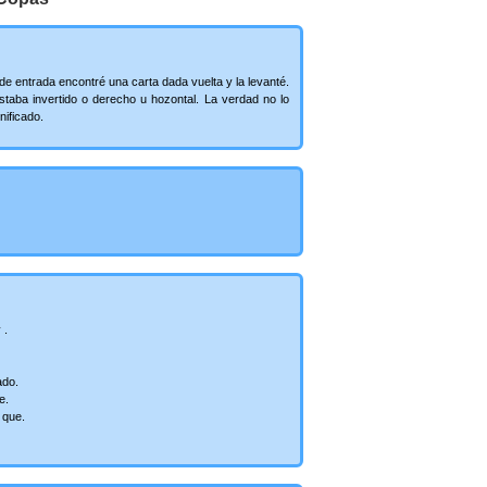
a de entrada encontré una carta dada vuelta y la levanté.
staba invertido o derecho u hozontal. La verdad no lo
nificado.
 .
ado.
e.
 que.