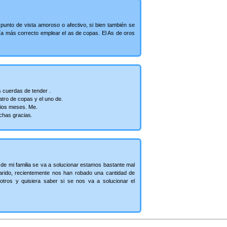
 punto de vista amoroso o afectivo, si bien también se
ería más correcto emplear el as de copas. El As de oros
s cuerdas de tender .
atro de copas y el uno de.
arios meses. Me.
uchas gracias.
 de mi familia se va a solucionar estamos bastante mal
rido, recientemente nos han robado una cantidad de
tros y quisiera saber si se nos va a solucionar el