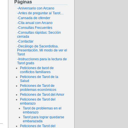
Páginas
-Aniversario con Arcano
-Antes de preguntar al Tarot…
-Cansada de ofender
-Cita anual con Arcano
-Consultas Frecuentes
-Consultas rápidas: Sección
cerrada
-Contactar
-Decálogo de Sacerdotisa.
Presentación. Mi modo de ver el
Tarot
-Instrucciones para la lectura de
Tarot gratis
Peticiones de tarot de
conflictos familiares
Peticiones de Tarot de la
Salud
Peticiones de Tarot de
problemas económicos
Peticiones de Tarot del Amor
Peticiones de Tarot del
embarazo
Tarot de problemas en el
embarazo
Tarot para lograr quedarse
embarazada
Peticiones de Tarot del