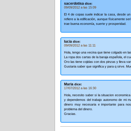
sacerdotisa
dice:
09/09/2012 a las 15:09
El 4 de copas suele indicar la casa, desde un
refiere a la edificación, aunque físicamente s
trae buena economía, suerte y prosperidad.
lucia
dice:
09/09/2012 a las 11:11
Hola, tengo una vecina que tiene colgado en la
La ropa dos cartas de la baraja española, el cu
Oro las tiene cojidas con dos pinzas y lleva v
Gustaria saber que significa y para q sirve. M
Maria
dice:
17/07/2012 a las 16:30
Hola, necesito saber si la situacion economica
y dependemos del trabajo autonomo de mi ma
dinero muy necesaria e importante para noso
problema del dinero.
Gracias.