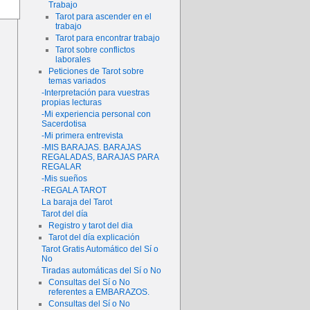
Trabajo
Tarot para ascender en el
trabajo
Tarot para encontrar trabajo
Tarot sobre conflictos
laborales
Peticiones de Tarot sobre
temas variados
-Interpretación para vuestras
propias lecturas
-Mi experiencia personal con
Sacerdotisa
-Mi primera entrevista
-MIS BARAJAS. BARAJAS
REGALADAS, BARAJAS PARA
REGALAR
-Mis sueños
-REGALA TAROT
La baraja del Tarot
Tarot del día
Registro y tarot del dia
Tarot del día explicación
Tarot Gratis Automático del Sí o
No
Tiradas automáticas del Sí o No
Consultas del Sí o No
referentes a EMBARAZOS.
Consultas del Sí o No